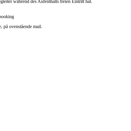
eiter während des Aufenthalts freien Eintritt hat.
 booking
e, på ovenstående mail.