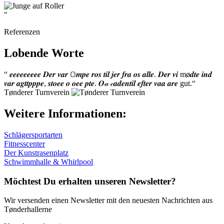
"
Referenzen
Lobende Worte
“ 𝒆𝒆𝒆𝒆𝒆𝒆𝒆𝒆𝒆 𝑫𝒆𝒓 𝒗𝒂𝒓 𝕆𝒎𝒑𝒆 𝒓𝒐𝒔 𝒕𝒊𝒍 𝒋𝒆𝒓 𝒇𝒓𝒂 𝒐𝒔 𝒂𝒍𝒍𝒆. 𝑫𝒆𝒓 𝒗𝒊 mø𝒅𝒕𝒆 𝒊𝒏𝒅
𝒗𝒂𝒓 𝒂𝒈𝒕𝒕𝒑𝒑𝒑𝒆, 𝒔𝒕𝒐𝒆𝒆 𝒐 𝒐𝒆𝒆 𝒑𝒕𝒆. 𝑶𝒶 𝒸𝒂𝒅𝒆𝒏𝒕𝒊𝒍 𝒆𝒇𝒕𝒆𝒓 𝒗𝒂𝒂 𝒂𝒓𝒆 gut.“
Tønderer Turnverein
Weitere Informationen:
Schlägersportarten
Fitnesscenter
Der Kunstrasenplatz
Schwimmhalle & Whirlpool
Möchtest Du
erhalten
unseren
Newsletter
?
Wir versenden einen Newsletter mit den neuesten Nachrichten aus
Tønderhallerne