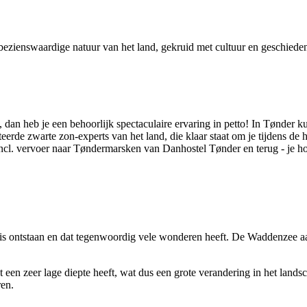
bezienswaardige natuur van het land, gekruid met cultuur en geschieden
dan heb je een behoorlijk spectaculaire ervaring in petto! In Tønder ku
erde zwarte zon-experts van het land, die klaar staat om je tijdens de he
ncl. vervoer naar Tøndermarsken van Danhostel Tønder en terug - je hoef
 is ontstaan en dat tegenwoordig vele wonderen heeft. De Waddenzee 
en zeer lage diepte heeft, wat dus een grote verandering in het landsc
ren.