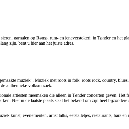
sieren, garnalen op Rømø, rum- en jeneverstokerij in Tønder en het plaat
ng zijn, bent u hier aan het juiste adres.
emaakte muziek". Muziek met roots in folk, roots rock, country, blues, 
s de authentieke volksmuziek.
tionale artiesten meemaken die alleen in Tønder concerten geven. Het fe
. Niet in de laatste plaats staat het bekend om zijn heel bijzondere sf
uziek kunst, evenementen, artist talks, eetstalletjes, restaurants, bars en