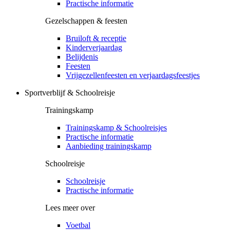
Practische informatie
Gezelschappen & feesten
Bruiloft & receptie
Kinderverjaardag
Belijdenis
Feesten
Vrijgezellenfeesten en verjaardagsfeestjes
Sportverblijf & Schoolreisje
Trainingskamp
Trainingskamp & Schoolreisjes
Practische informatie
Aanbieding trainingskamp
Schoolreisje
Schoolreisje
Practische informatie
Lees meer over
Voetbal