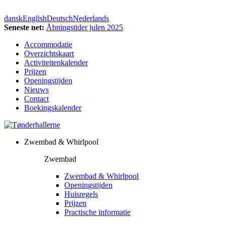
dansk
English
Deutsch
Nederlands
Seneste net:
Åbningstider julen 2025
Accommodatie
Overzichtskaart
Activiteitenkalender
Prijzen
Openingstijden
Nieuws
Contact
Boekingskalender
Zwembad & Whirlpool
Zwembad
Zwembad & Whirlpool
Openingstijden
Huisregels
Prijzen
Practische informatie