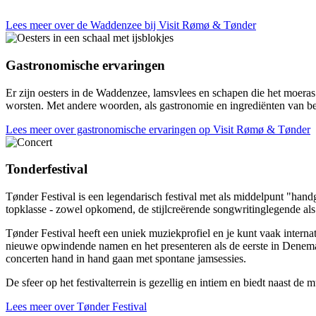
Lees meer over de Waddenzee bij Visit Rømø & Tønder
Gastronomische ervaringen
Er zijn oesters in de Waddenzee, lamsvlees en schapen die het moeras 
worsten. Met andere woorden, als gastronomie en ingrediënten van bela
Lees meer over gastronomische ervaringen op Visit Rømø & Tønder
Tonderfestival
Tønder Festival is een legendarisch festival met als middelpunt "handg
topklasse - zowel opkomend, de stijlcreërende songwritinglegende al
Tønder Festival heeft een uniek muziekprofiel en je kunt vaak interna
nieuwe opwindende namen en het presenteren als de eerste in Denemarken
concerten hand in hand gaan met spontane jamsessies.
De sfeer op het festivalterrein is gezellig en intiem en biedt naast de m
Lees meer over Tønder Festival